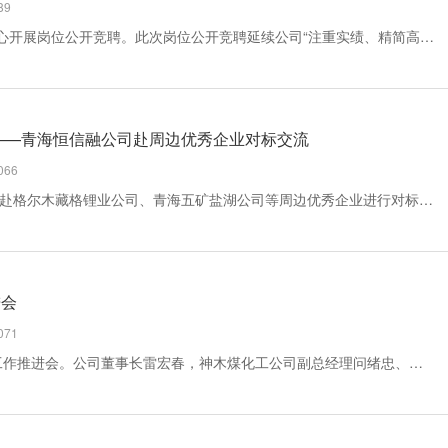
89
12月1日，东鑫垣公司市场营销管理中心开展岗位公开竞聘。此次岗位公开竞聘延续公司“注重实绩、精简高效、人岗匹配、程序公开”的工作原则，以“骏马”角逐、“伯乐”考问的方式，面向全公司及兄弟单位公开竞聘。据悉，此次公开竞聘共设置20多个岗位，经过资格审查程序筛选，最终共...
——青海恒信融公司赴周边优秀企业对标交流
66
近日，青海恒信融公司领导冯立华带队赴格尔木藏格锂业公司、青海五矿盐湖公司等周边优秀企业进行对标交流学习，贯彻落实11月26日董事长雷宏春在公司重点工作推进会上的讲话精神。此次对标交流，以学先进、找差距、补短板为目标，相互就生产运行主要控制工艺指标参数、能耗指...
进会
71
11月26日，青海恒信融公司召开重点工作推进会。公司董事长雷宏春，神木煤化工公司副总经理问绪忠、公司董事赵照军参加会议。会议由公司财务总监梁彬主持。会议传达学习了陕煤集团张文琪董事长在所属板块、总部部门2023年工作总结和2024年工作安排汇报会上的讲话精神。公司各...