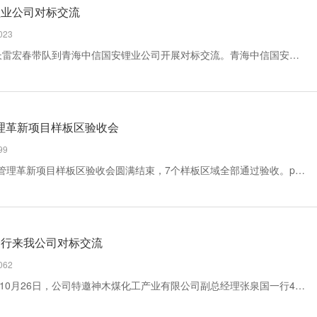
锂业公司对标交流
23
11月25日下午，青海恒信融公司董事长雷宏春带队到青海中信国安锂业公司开展对标交流。青海中信国安锂业公司党委书记、总经理孙洪波，纪委书记张建军、副总经理柯超、财务总监孙忠海参加座谈。座谈会上，雷宏春对青海中信国安锂业长期以来为恒信融公司生产经营工作中提供的帮...
管理革新项目样板区验收会
99
11月17日，东鑫垣公司6S-CTPM精益管理革新项目样板区验收会圆满结束，7个样板区域全部通过验收。part1：现场验收“通过验收7个样板区域，我们真切地感受到了大家辛勤付出的努力，可以看出大家下了真功夫，成果很明显，效果很理想。”上午9时，由公司党委副书记、总经理刘向明等...
一行来我公司对标交流
62
为持续推动公司管理水平跨越式提升，10月26日，公司特邀神木煤化工产业有限公司副总经理张泉国一行4人来我公司对标交流指导。公司相关领导及企业管理部全体人员参加会议。会上，公司就企业当前运行情况及所托管的内蒙古建丰煤化工有限责任公司和青海恒信融锂业科技有限公司的...