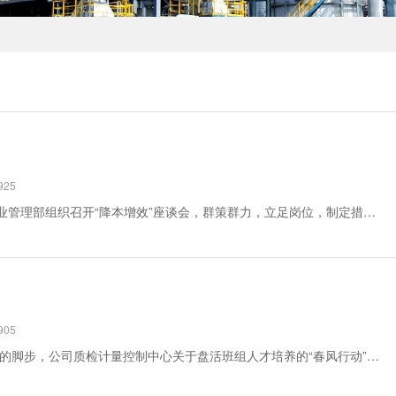
25
“降本增效”企业管理部在行动近日，企业管理部组织召开“降本增效”座谈会，群策群力，立足岗位，制定措施，细化责任。“把‘降’字落实到细，把‘增’字贯彻到底，牢固树立‘紧日子’思想，才能过上‘好日子’。”“招投标是控制成本的关键，要把好‘第一关’，招标时摆事实、列数据，坚决堵...
05
人勤春来早，奋进正当时。伴随着春天的脚步，公司质检计量控制中心关于盘活班组人才培养的“春风行动”也正有序开展。该中心通过在内部推行“岗位轮换”“师带徒”等举措，让班组人才“动”起来，班组建设“活起来”，激活班组“新细胞”，激发职工“大能量”，确保班组建设的“种子”遍地“开...