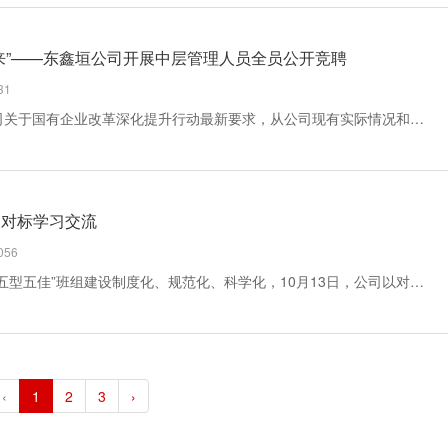
来”——东鑫垣公司开展中层管理人员全员公开竞聘
31
“本次公开竞聘是为了积极响应集团公司关于国有企业改革深化提升行动最新要求，从公司现有实际情况和企业优化治理角度出发做出的一项重要决策部署。”据工作人员介绍，东鑫垣公司本次公开竞聘在将原有的20个机关部门和5个生产分厂重新设置为8个职能部门、5个专业化中心和4个生...
展对标学习交流
56
为持续提升6S/CTPM精益管理，推进“五型五佳”班组建设制度化、规范化、科学化，10月13日，公司以对标提升行动为契机，组织各生产分厂车间主任及班组长约45人赴神木电化发展有限公司开展班组建设对标学习交流。对标小组先后参观了电化公司培训体验中心，职工创新工作室等区域，...
‹
1
2
3
›