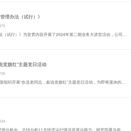
酬管理办法（试行）》
70
1月31日，东鑫垣公司以《薪酬管理办法（试行）》为宣贯内容开展了2024年第二期业务大讲堂活动，公司领导及中层管理人员参加。大讲堂现场，人力资源部副经理张娇从职工薪酬社保、薪酬等级、福利政策、工会福利等多个方面进行了详细阐述，并结合实际案例，重点讲解了职工薪酬社...
说党旗红”主题党日活动
26
近日，发电动力车间党支部在党员活动室组织开展“欢送老同志，叙说党旗红”主题党日活动，为即将退休的党员石小峰同志举行欢送仪式。这场“特殊”的主题党日，用“真心+暖心”为车间及支部营造出了浓厚的人文关怀氛围。党支部书记刘兆峰强调，弦歌不辍、薪火相传，我们要接好薪火相...
34
12月11日，东鑫垣公司组织召开11月经营分析会，总结分析11月经济运行情况及营运能力，研究部署当前重点工作和具体推进措施，要求以“找差距、理思路、明方向”工作主线，立足企业实际，创新工作方法，形成“抓落实、破难题、促发展”工作体系，为企业扭亏增盈实现高质量发展提供...