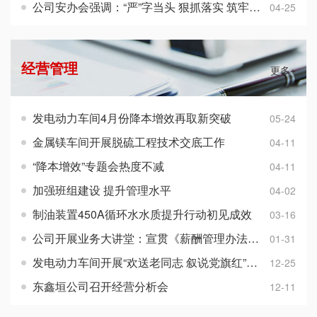
公司安办会强调：“严”字当头 狠抓落实 筑牢基础
04-25
经营管理
更多+
发电动力车间4月份降本增效再取新突破
05-24
金属镁车间开展脱硫工程技术交底工作
04-11
“降本增效”专题会热度不减
04-11
加强班组建设 提升管理水平
04-02
制油装置450A循环水水质提升行动初见成效
03-16
公司开展业务大讲堂：宣贯《薪酬管理办法（试行）》
01-31
发电动力车间开展“欢送老同志 叙说党旗红”主题党日活动
12-25
东鑫垣公司召开经营分析会
12-11