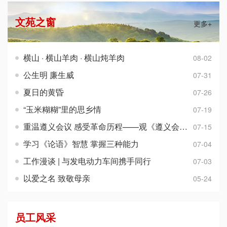
文苑之窗
更多+
横山 · 横山羊肉 · 横山炖羊肉
08-02
公生明 廉生威
07-31
夏日的黄昏
07-26
“玉米糊糊”里的思乡情
07-19
重温遵义会议 感受革命历程——观《遵义会议》有感
07-15
学习《论语》智慧 掌握三种能力
07-04
工作漫谈 | 与发电动力车间携手同行
07-03
以爱之名 致敬母亲
05-24
员工风采