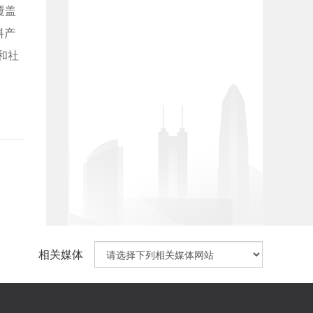
覆盖
料产
和社
相关媒体