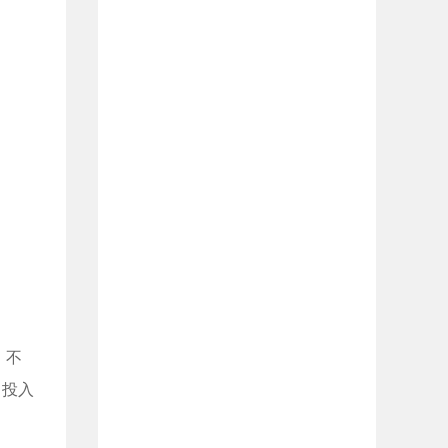
，不
，投入