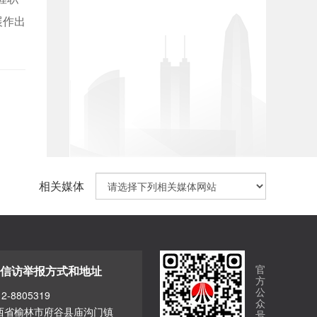
展作出
相关媒体
官
信访举报方式和地址
方
公
-8805319
众
西省榆林市府谷县庙沟门镇
号