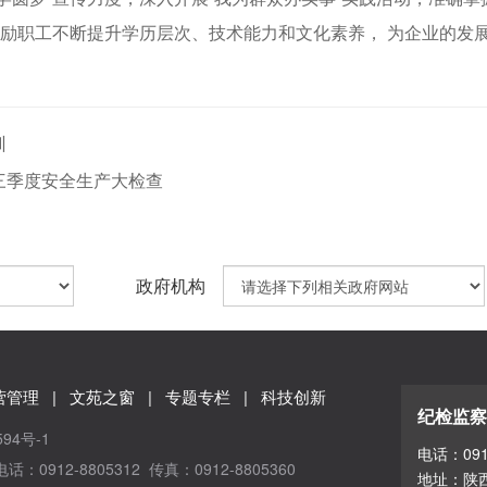
鼓励职工不断提升学历层次、技术能力和文化素养， 为企业的发
训
三季度安全生产大检查
政府机构
营管理
|
文苑之窗
|
专题专栏
|
科技创新
纪检监察
594号-1
电话：0912
12-8805312 传真：0912-8805360
地址：陕