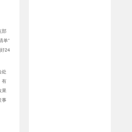
点部
清单”
好24
险处
，有
效果
发事