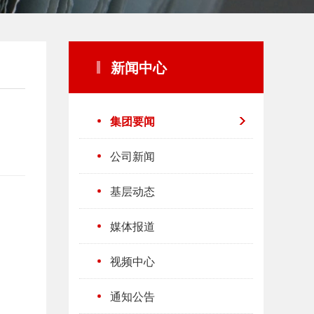
新闻中心
集团要闻
公司新闻
基层动态
媒体报道
视频中心
通知公告