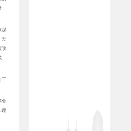
级，
陕煤
、发
望陕
成
会工
煤业
加座