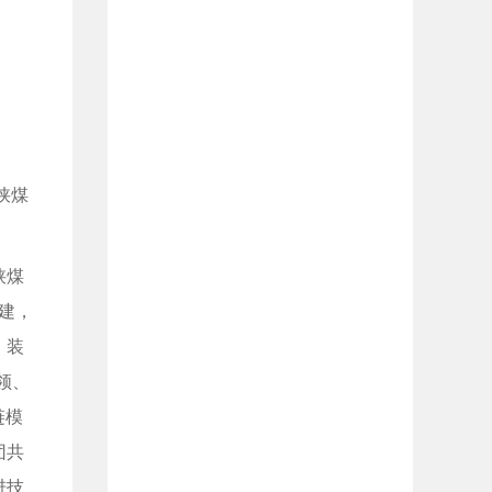
陕煤
陕煤
创建，
、装
领、
链模
团共
进技