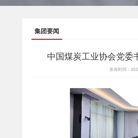
集团要闻
中国煤炭工业协会党委
发布时间：202