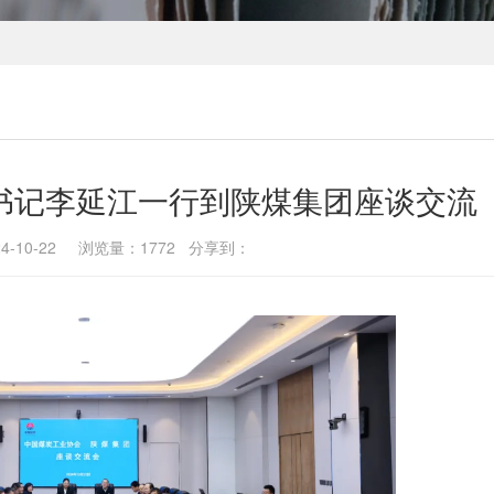
书记李延江一行到陕煤集团座谈交流
4-10-22 浏览量：1772 分享到：