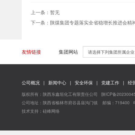
上一条：暂无
下一条：陕煤集团专题落实全省稳增长推进会精
友情链接
集团网站
公司概况
|
新闻中心
|
安全环保
|
党建工作
|
经
版权所有：陕西东鑫垣化工有限责任公司
陕ICP备2023004
公司地址：陕西省榆林市府谷县庙沟门镇 邮编：719400 电话：09
技术支持：
硅峰网络