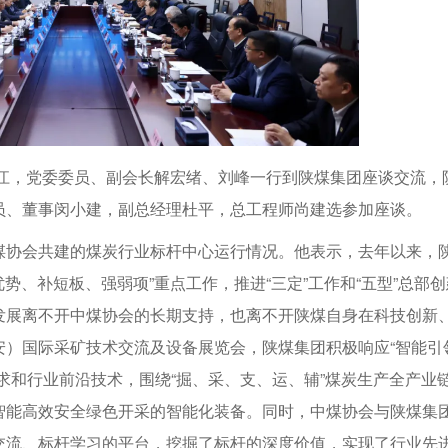
延江，党委委员、副会长解宏绪、刘峰一行到陕煤集团座谈交流，
员、董事闵小建，副总经理杜平，总工程师尚建选参加座谈。
煤协会共建的煤炭行业标杆中心运行情况。他表示，去年以来，
优势、补短板、强弱项”重点工作，推进“三定”工作和“五型”总部
发展离不开中煤协会的长期支持，也离不开陕煤自身在科技创新
安）国际采矿技术交流及设备展览会，陕煤集团积极响应“智能引
求和行业前沿技术，围绕“掘、采、支、运、辅”煤炭生产全产业
智能高效安全绿色开采的智能化装备。同时，中煤协会与陕煤集
交流、标杆学习的平台，挖掘了标杆的深度价值，实现了行业先